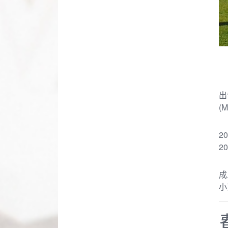
出
(M
2
2
成
小