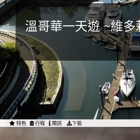
溫哥華一天遊 ~維多莉亞,
特色
行程
聞訊
下載