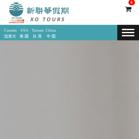
0
Canada
USA
Taiwan
China
加拿大
美 國
台 灣
中 國