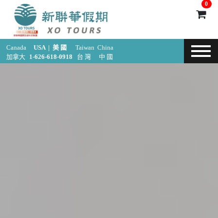
0
Canada
USA | 美 國
Taiwan
China
加拿大
1-626-618-0918
台 灣
中 國