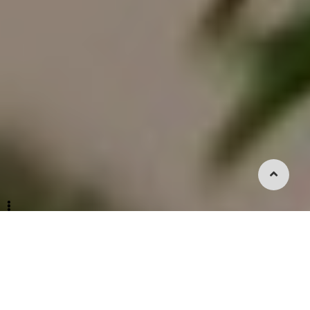
特色
行程
聞訊
下載
我要
洽詢
下載