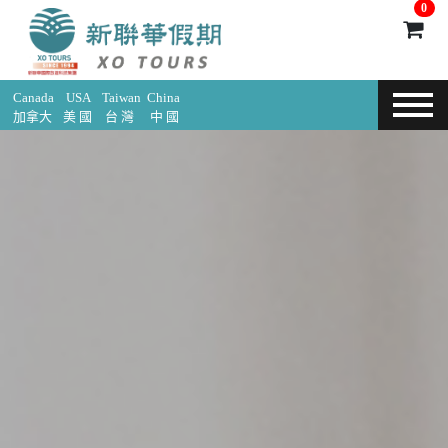
0
Canada
USA
Taiwan
China
加拿大
美 國
台 灣
中 國