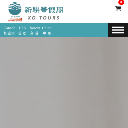
0
Canada
USA
Taiwan
China
加拿大
美 國
台 灣
中 國